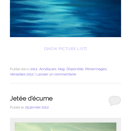
[SHOW PICTURE LIST]
Publié dans
2012
,
Acryliques
,
blog
,
Disponible
,
Personnages
,
Versailles 2012
|
Laisser un commentaire
Jetée d’écume
Publié le
29 janvier 2012