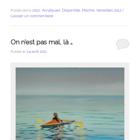
Publié dans
2012
,
Acryliques
,
Disponible
,
Marine
,
Versailles 2012
|
Laisser un commentaire
On n’est pas mal, là …
Publié le
24 avril 2011