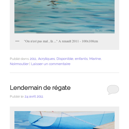
"On n'est pas mal , là ..." A renault 2011 - 100x100cm
Publié dans
2011
,
Acryliques
,
Disponible
,
enfants
,
Marine
,
Noirmoutier
|
Laisser un commentaire
Lendemain de régate
Publié le
24 avril 2011