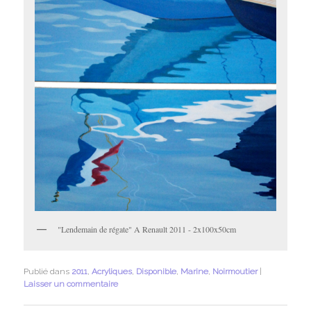
"Lendemain de régate" A Renault 2011 - 2x100x50cm
Publié dans
2011
,
Acryliques
,
Disponible
,
Marine
,
Noirmoutier
|
Laisser un commentaire