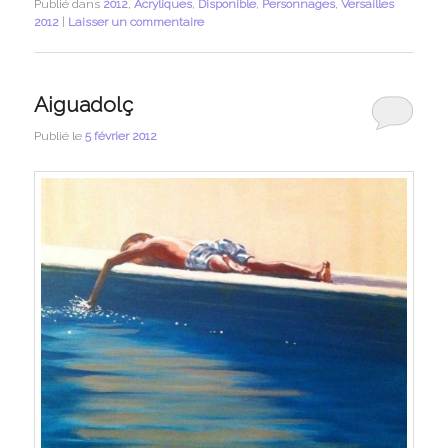
Publié dans
2012
,
Acryliques
,
Disponible
,
Personnages
,
Versailles
2012
|
Laisser un commentaire
Aiguadolç
Publié le
5 février 2012