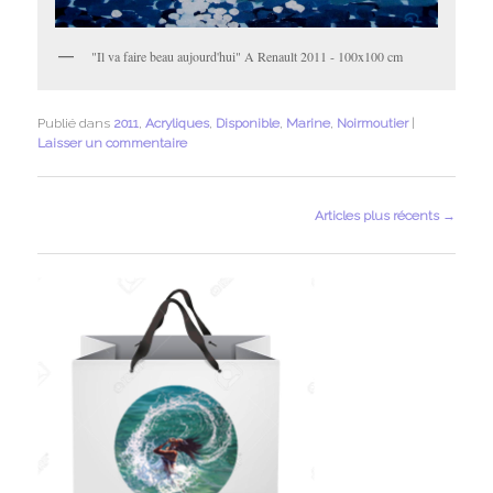
"Il va faire beau aujourd'hui" A Renault 2011 - 100x100 cm
Publié dans
2011
,
Acryliques
,
Disponible
,
Marine
,
Noirmoutier
|
Laisser un commentaire
Navigation
Articles plus récents
→
des
articles