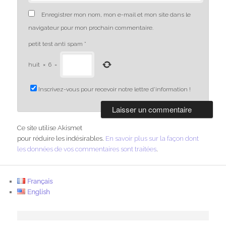
Enregistrer mon nom, mon e-mail et mon site dans le
navigateur pour mon prochain commentaire.
petit test anti spam
*
huit
×
6
=
Inscrivez-vous pour recevoir notre lettre d'information !
Ce site utilise Akismet
pour réduire les indésirables.
En savoir plus sur la façon dont
les données de vos commentaires sont traitées
.
Français
English