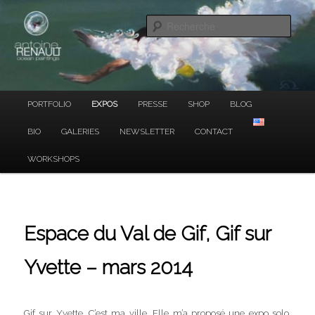
Ocean Paintings
Aller
au
Rech
contenu
principal
ANTOINE RENAULT
Menu
PORTFOLIO
EXPOS
PRESSE
SHOP
BLOG
principal
BIO
GALERIES
NEWSLETTER
CONTACT
WORKSHOPS
Espace du Val de Gif, Gif sur
Yvette – mars 2014
Gif sur Yvette. C’est ma ville. Elle m’a proposé une expo solo.