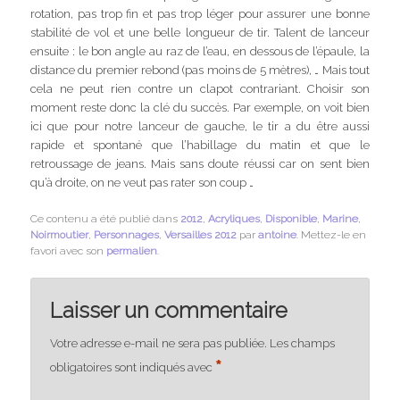
rotation, pas trop fin et pas trop léger pour assurer une bonne
stabilité de vol et une belle longueur de tir. Talent de lanceur
ensuite : le bon angle au raz de l’eau, en dessous de l’épaule, la
distance du premier rebond (pas moins de 5 mètres), … Mais tout
cela ne peut rien contre un clapot contrariant. Choisir son
moment reste donc la clé du succès. Par exemple, on voit bien
ici que pour notre lanceur de gauche, le tir a du être aussi
rapide et spontané que l’habillage du matin et que le
retroussage de jeans. Mais sans doute réussi car on sent bien
qu’à droite, on ne veut pas rater son coup …
Ce contenu a été publié dans
2012
,
Acryliques
,
Disponible
,
Marine
,
Noirmoutier
,
Personnages
,
Versailles 2012
par
antoine
. Mettez-le en
favori avec son
permalien
.
Laisser un commentaire
Votre adresse e-mail ne sera pas publiée.
Les champs
*
obligatoires sont indiqués avec