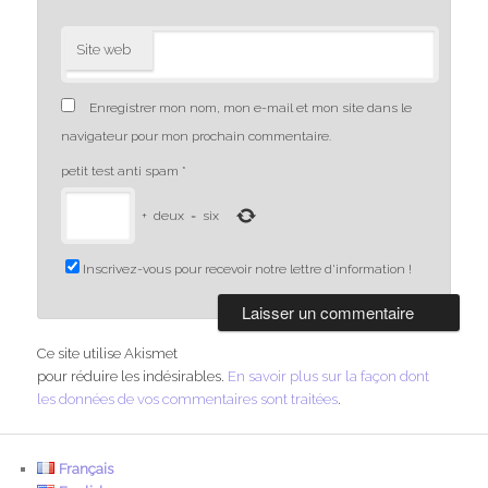
Site web
Enregistrer mon nom, mon e-mail et mon site dans le
navigateur pour mon prochain commentaire.
petit test anti spam
*
+
deux
=
six
Inscrivez-vous pour recevoir notre lettre d'information !
Ce site utilise Akismet
pour réduire les indésirables.
En savoir plus sur la façon dont
les données de vos commentaires sont traitées
.
Français