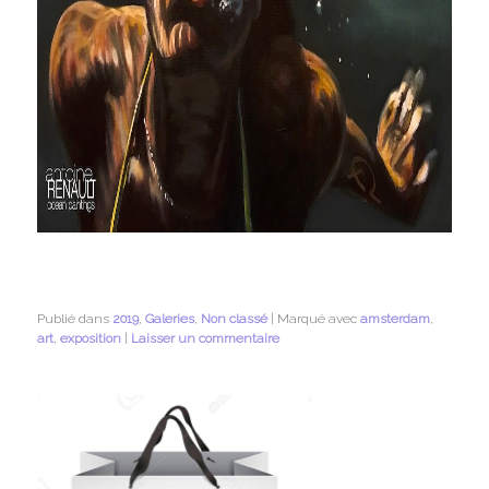
Publié dans
2019
,
Galeries
,
Non classé
|
Marqué avec
amsterdam
,
art
,
exposition
|
Laisser un commentaire