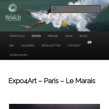
Ocean Paintings
Aller
au
Rech
contenu
principal
ANTOINE RENAULT
Menu
PORTFOLIO
EXPOS
PRESSE
SHOP
BLOG
principal
BIO
GALERIES
NEWSLETTER
CONTACT
WORKSHOPS
Expo4Art – Paris – Le Marais