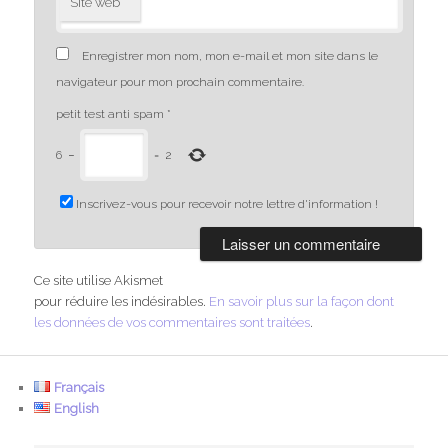
Site web
Enregistrer mon nom, mon e-mail et mon site dans le
navigateur pour mon prochain commentaire.
petit test anti spam
*
6
−
=
2
Inscrivez-vous pour recevoir notre lettre d'information !
Ce site utilise Akismet
pour réduire les indésirables.
En savoir plus sur la façon dont
les données de vos commentaires sont traitées
.
Français
English