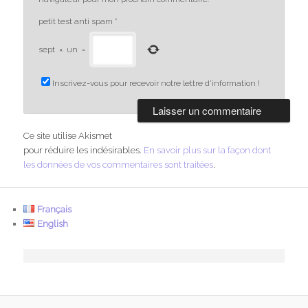
petit test anti spam
*
sept
×
un
=
Inscrivez-vous pour recevoir notre lettre d'information !
Ce site utilise Akismet
pour réduire les indésirables.
En savoir plus sur la façon dont
les données de vos commentaires sont traitées
.
Français
English