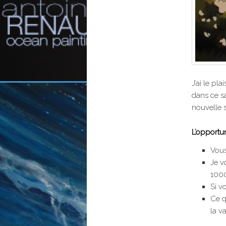
J’ai le pla
dans ce sa
nouvelle s
L’opportu
Vous
Je v
1000
Si v
Ce q
la v