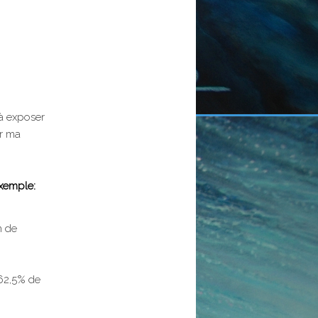
s à exposer
ur ma
Exemple:
n de
 62,5% de