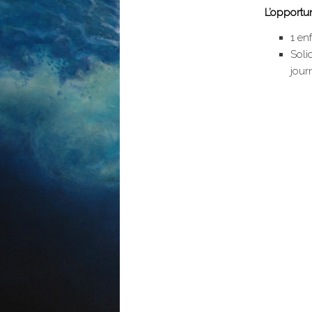
L’opportu
1 en
Soli
jour