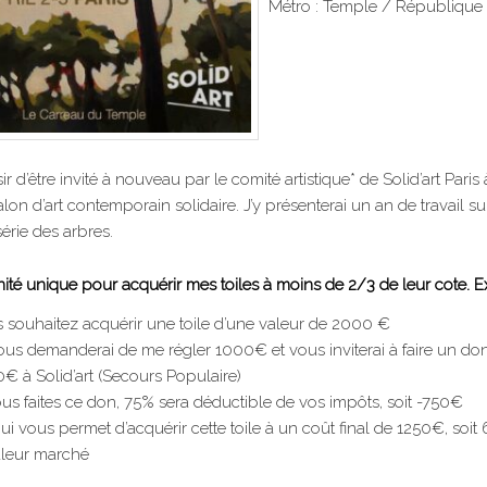
Métro : Temple / République
isir d’être invité à nouveau par le comité artistique* de Solid’art Pari
lon d’art contemporain solidaire. J’y présenterai un an de travail s
érie des arbres.
nité unique pour acquérir mes toiles à moins de 2/3 de leur cote. 
 souhaitez acquérir une toile d’une valeur de 2000 €
ous demanderai de me régler 1000€ et vous inviterai à faire un do
€ à Solid’art (Secours Populaire)
ous faites ce don, 75% sera déductible de vos impôts, soit -750€
ui vous permet d’acquérir cette toile à un coût final de 1250€, soit
aleur marché