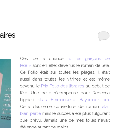
E
raires
C’est de la chance,
« Les garçons de
l’été »
sont en effet devenus le roman de l’été.
Ce Folio était sur toutes les plages. Il était
aussi dans toutes les vitrines et est même
devenu le
Prix Folio des libraires
au début de
l’été. Une belle récompense pour Rebecca
Lighieri
alias Emmanuelle Bayamack-Tam
.
Cette deuxième couverture de roman
était
bien partie
mais le succès a été plus fulgurant
que prévu. Jamais une de mes toiles n’avait
été entre autant de mains.