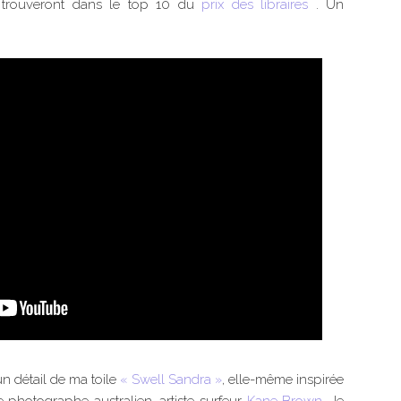
e trouveront dans le top 10 du
prix des libraires
. Un
un détail de ma toile
« Swell Sandra »
, elle-même inspirée
 photographe australien, artiste surfeur
Kane Brown
. Je