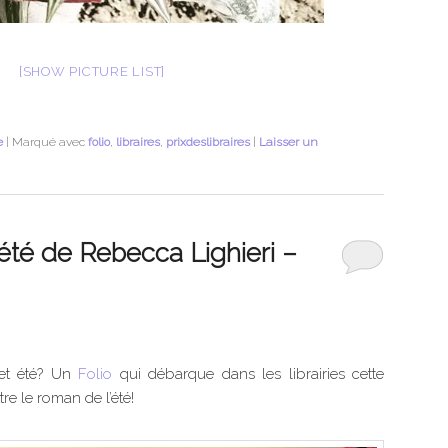
[SHOW PICTURE LIST]
e
|
Marqué avec
folio
,
libraires
,
prixdeslibraires
|
Laisser un
’été de Rebecca Lighieri –
cet été? Un
Folio
qui débarque dans les librairies cette
re le roman de l’été!