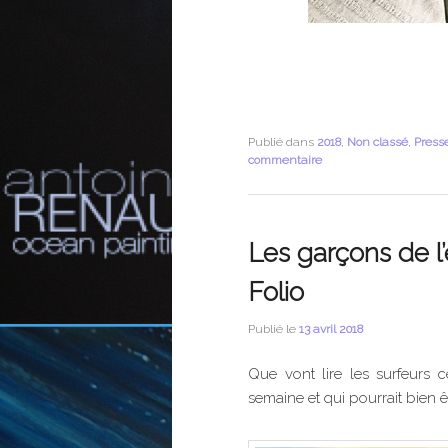
Publié dans
2018
,
Non classé
,
Press
commentaire
Les garçons de l
Folio
Publié le
13 avril 2018
Que vont lire les surfeurs 
semaine et qui pourrait bien êt