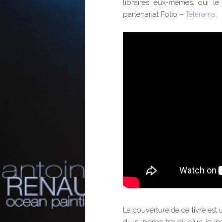
libraires eux-mêmes, qui l
partenariat Folio –
Télérama
.
La couverture de ce livre est 
du superbe travail d’un jeune