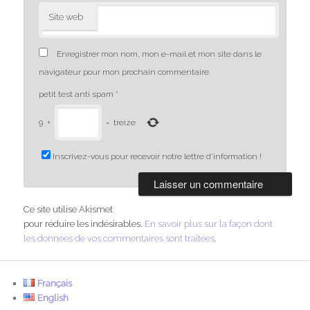
Site web
Enregistrer mon nom, mon e-mail et mon site dans le
navigateur pour mon prochain commentaire.
petit test anti spam
*
9
+
=
treize
Inscrivez-vous pour recevoir notre lettre d'information !
Ce site utilise Akismet
pour réduire les indésirables.
En savoir plus sur la façon dont
les données de vos commentaires sont traitées
.
Français
English