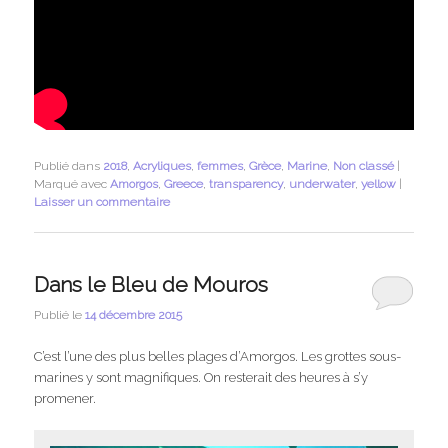
Publié dans
2018
,
Acryliques
,
femmes
,
Grèce
,
Marine
,
Non classé
|
Marqué avec
Amorgos
,
Greece
,
transparency
,
underwater
,
yellow
|
Laisser un commentaire
Dans le Bleu de Mouros
Publié le
14 décembre 2015
C’est l’une des plus belles plages d’Amorgos. Les grottes sous-
marines y sont magnifiques. On resterait des heures à s’y
promener.