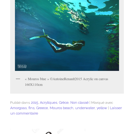
« Mouros blue » ©AntoineRenault2015 Acrylic on canvas
160X110cm
Publié dans
2015
,
Acryliques
,
Grèce
,
Non classé
|
Marqué avec
Amorgoas
,
fins
,
Greece
,
Mouros beach
,
underwater
,
yellow
|
Laisser
un commentaire