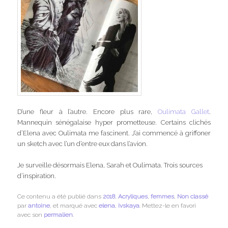
D’une fleur à l’autre. Encore plus rare,
Oulimata Gallet
.
Mannequin sénégalaise hyper prometteuse. Certains clichés
d’Elena avec Oulimata me fascinent. J’ai commencé à griffoner
un sketch avec l’un d’entre eux dans l’avion.
Je surveille désormais Elena, Sarah et Oulimata. Trois sources
d’inspiration.
Ce contenu a été publié dans
2018
,
Acryliques
,
femmes
,
Non classé
par
antoine
, et marqué avec
elena
,
ivskaya
. Mettez-le en favori
avec son
permalien
.