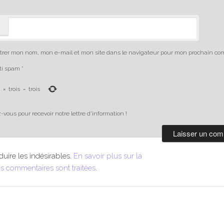
trer mon nom, mon e-mail et mon site dans le navigateur pour mon prochain co
nti spam
*
×
trois
=
trois
-vous pour recevoir notre lettre d'information !
duire les indésirables.
En savoir plus sur la
s commentaires sont traitées
.