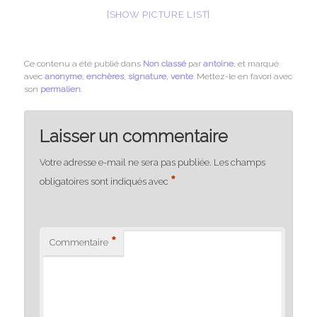
[SHOW PICTURE LIST]
Ce contenu a été publié dans
Non classé
par
antoine
, et marqué
avec
anonyme
,
enchères
,
signature
,
vente
. Mettez-le en favori avec
son
permalien
.
Laisser un commentaire
Votre adresse e-mail ne sera pas publiée.
Les champs
*
obligatoires sont indiqués avec
*
Commentaire