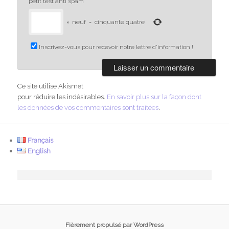
petit test anti spam
*
×
neuf
=
cinquante quatre
Inscrivez-vous pour recevoir notre lettre d'information !
Ce site utilise Akismet
pour réduire les indésirables.
En savoir plus sur la façon dont
les données de vos commentaires sont traitées
.
Français
English
Fièrement propulsé par WordPress