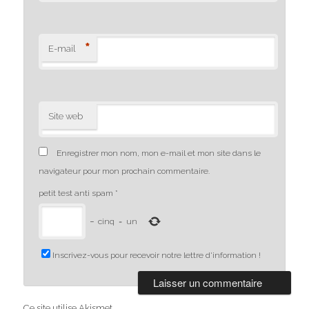
*
E-mail
Site web
Enregistrer mon nom, mon e-mail et mon site dans le
navigateur pour mon prochain commentaire.
petit test anti spam
*
−
cinq
=
un
Inscrivez-vous pour recevoir notre lettre d'information !
Ce site utilise Akismet