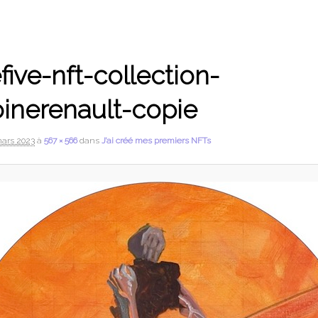
five-nft-collection-
oinerenault-copie
mars 2023
à
567 × 566
dans
J’ai créé mes premiers NFTs