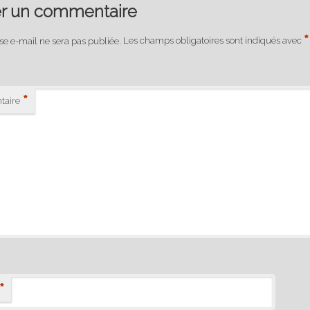
er un commentaire
*
se e-mail ne sera pas publiée.
Les champs obligatoires sont indiqués avec
*
aire
*