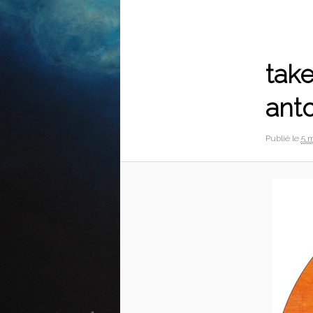
Navigation
des
images
take
ant
Publié le
5 