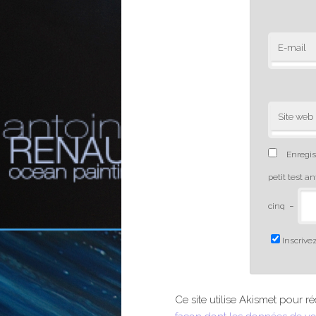
E-mail
Site web
Enregis
petit test a
cinq
−
Inscrivez
Ce site utilise Akismet pour ré