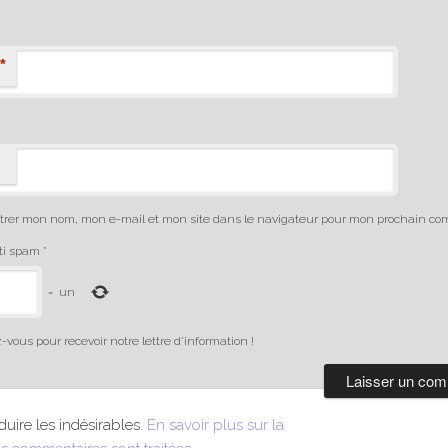
*
trer mon nom, mon e-mail et mon site dans le navigateur pour mon prochain co
nti spam
*
=
un
-vous pour recevoir notre lettre d'information !
duire les indésirables.
En savoir plus sur la