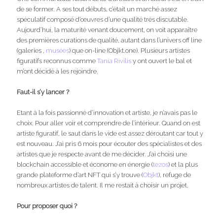
de se former. A ses tout débuts, c’était un marché assez
spéculatif composé d’œuvres d’une qualité très discutable.
Aujourd’hui, la maturité venant doucement, on voit apparaître
des premières curations de qualité, autant dans l’univers off line
(galeries ,
musées
) que on-line (Objkt.one). Plusieurs artistes
figuratifs reconnus comme
Tania Rivilis
y ont ouvert le bal et
m’ont décidé à les rejoindre.
Faut-il s’y lancer ?
Etant à la fois passionné d’innovation et artiste, je n’avais pas le
choix. Pour aller voir et comprendre de l’intérieur. Quand on est
artiste figuratif, le saut dans le vide est assez déroutant car tout y
est nouveau. J’ai pris 6 mois pour écouter des spécialistes et des
artistes que je respecte avant de me décider. J’ai choisi une
blockchain accessible et économe en énergie (
tezos
) et la plus
grande plateforme d’art NFT qui s’y trouve (
Objkt
), refuge de
nombreux artistes de talent. Il me restait à choisir un projet.
Pour proposer quoi ?