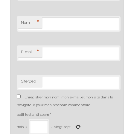
*
Nom
*
E-mail
Site web
Enregistrer mon nom, mon e-mail et mon site dans le
navigateur pour mon prochain commentaire.
petit test anti spam
*
trois
×
=
vingt sept