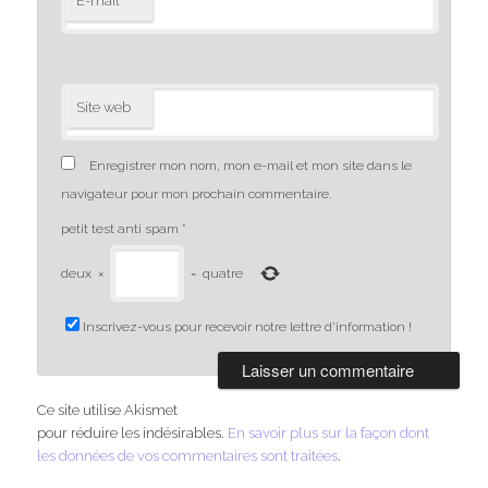
*
E-mail
Site web
Enregistrer mon nom, mon e-mail et mon site dans le
navigateur pour mon prochain commentaire.
petit test anti spam
*
deux
×
=
quatre
Inscrivez-vous pour recevoir notre lettre d'information !
Ce site utilise Akismet
pour réduire les indésirables.
En savoir plus sur la façon dont
les données de vos commentaires sont traitées
.