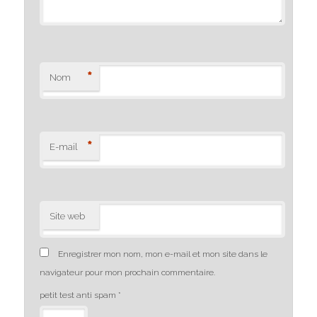
*
Nom
*
E-mail
Site web
Enregistrer mon nom, mon e-mail et mon site dans le
navigateur pour mon prochain commentaire.
petit test anti spam
*