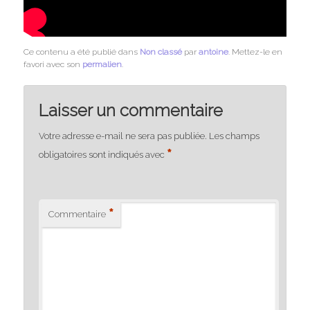
Ce contenu a été publié dans
Non classé
par
antoine
. Mettez-le en
favori avec son
permalien
.
Laisser un commentaire
Votre adresse e-mail ne sera pas publiée.
Les champs
*
obligatoires sont indiqués avec
*
Commentaire