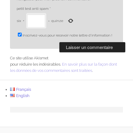
petit test anti spam
*
six
+
=
quinze
Inscrivez-vous pour recevoir notre lettre d'information !
Ce site utilise Akismet
pour réduire les indésirables.
En savoir plus sur la façon dont
les données de vos commentaires sont traitées
.
Français
English