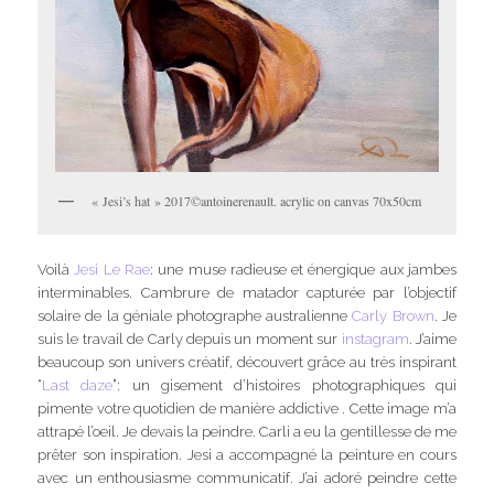
« Jesi’s hat » 2017©antoinerenault. acrylic on canvas 70x50cm
Voilà
Jesi Le Rae
: une muse radieuse et énergique aux jambes
interminables. Cambrure de matador capturée par l’objectif
solaire de la géniale photographe australienne
Carly Brown
. Je
suis le travail de Carly depuis un moment sur
instagram
. J’aime
beaucoup son univers créatif, découvert grâce au très inspirant
“
Last daze
”: un gisement d’histoires photographiques qui
pimente votre quotidien de manière addictive . Cette image m’a
attrapé l’oeil. Je devais la peindre. Carli a eu la gentillesse de me
prêter son inspiration. Jesi a accompagné la peinture en cours
avec un enthousiasme communicatif. J’ai adoré peindre cette