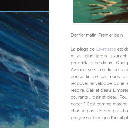
Dernier matin. Premier bain.
La plage de
Levrossos
est d
milieu d’un jardin luxurian
propriétaire des lieux. Quel
Avancer vers la sortie de la c
douce finisse par nous plo
retrouver enveloppé d’une e
respire. D’air et d’eau. L’imp
courants … d’air et d’eau. Po
nager ? C’est comme marcher
chaque pas. Un peu plus hau
progresser bien que l’on ait p