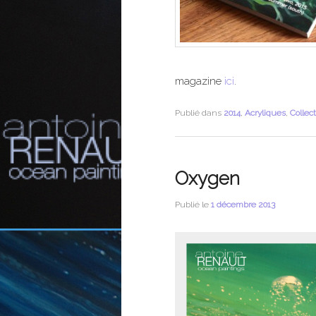
magazine
ici
.
Publié dans
2014
,
Acryliques
,
Collec
Oxygen
Publié le
1 décembre 2013