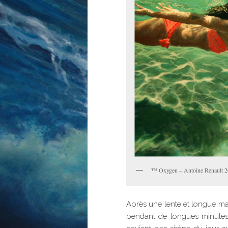
™ Oxygen – Antoine Renault 2
Après une lente et longue mar
pendant de longues minutes.