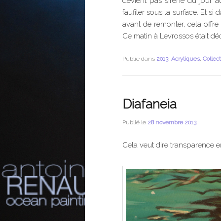
devient pas sirène du jour au
faufiler sous la surface. Et s
avant de remonter, cela offre
Ce matin à Levrossos était dé
Publié dans
2013
,
Acryliques
,
Collec
Diafaneia
Publié le
28 novembre 2013
Cela veut dire transparence e