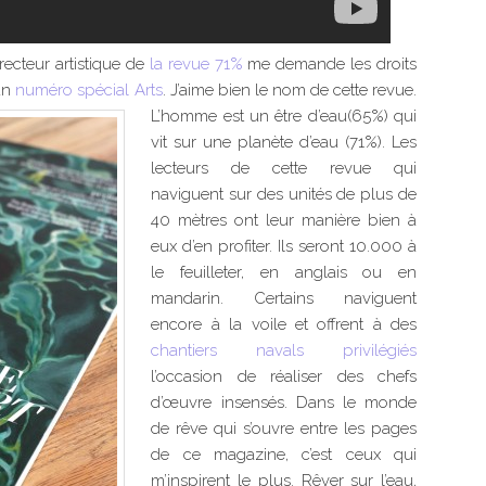
recteur artistique de
la revue 71%
me demande les droits
 un
numéro spécial Arts
. J’aime bien le nom de cette revue.
L’homme est un être d’eau(65%) qui
vit sur une planète d’eau (71%). Les
lecteurs de cette revue qui
naviguent sur des unités de plus de
40 mètres ont leur manière bien à
eux d’en profiter. Ils seront 10.000 à
le feuilleter, en anglais ou en
mandarin. Certains naviguent
encore à la voile et offrent à des
chantiers navals privilégiés
l’occasion de réaliser des chefs
d’œuvre insensés. Dans le monde
de rêve qui s’ouvre entre les pages
de ce magazine, c’est ceux qui
m’inspirent le plus. Rêver sur l’eau,