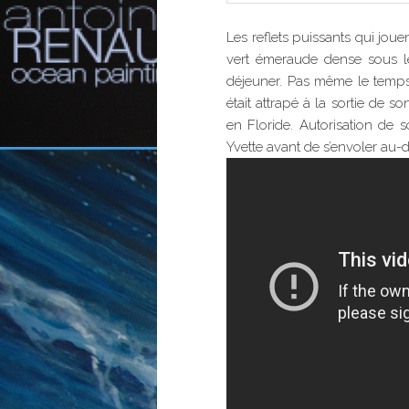
Les reflets puissants qui joue
vert émeraude dense sous leq
déjeuner. Pas même le temps 
était attrapé à la sortie de
en Floride. Autorisation de s
Yvette avant de s’envoler au-d