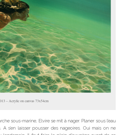
013 – Acrylic on canvas 73x54cm
che sous-marine, Elvire se mit à nager. Planer sous l’eau
 A s’en laisser pousser des nageoires. Oui mais on ne