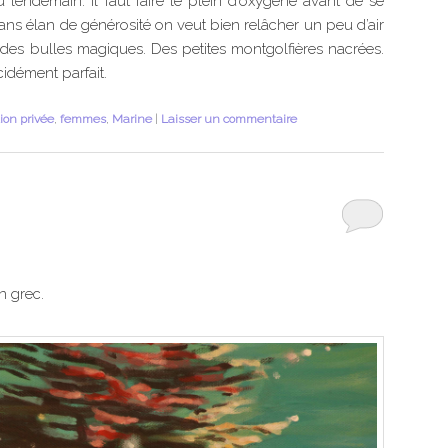
 lendemain. Il faut faire le plein d’oxygène avant de se
i dans élan de générosité on veut bien relâcher un peu d’air
 des bulles magiques. Des petites montgolfières nacrées.
cidément parfait.
tion privée
,
femmes
,
Marine
|
Laisser un commentaire
n grec.