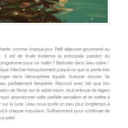
éserte, comme chaque jour. Petit déjeuner gourmand au
t : il est de toute évidence la principale passion du
 programme pour ce matin ? Barboter dans l’eau claire !
rique. Marcher tranquillement jusqu’à ce que la pente très
nger dans l’atmosphère liquide. Avancer encore. Se
au parfaitement tempérée. Raccord avec l’air que l’on
ression de flâner sur le sable blanc, tout entouré de légers
urquoi abandonner cette parfaite sensation et se mettre à
 sur la lune. L’eau nous porte un peu plus longtemps à
t à chaque impulsion. Suffisamment pour continuer de
lus pied.