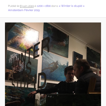
Publié le
8 juin 2019
à
1200 × 1600
dans
« Winter is stupid »
Amsterdam Février 2019