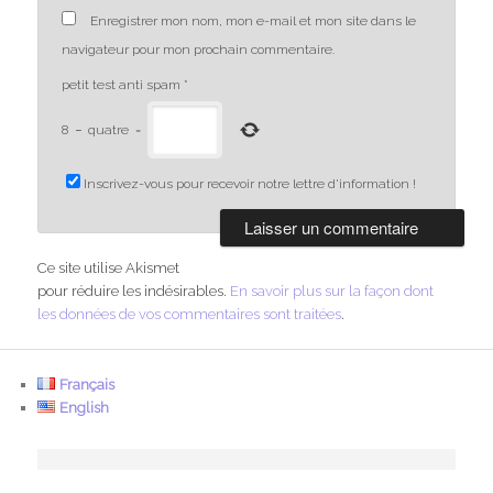
Enregistrer mon nom, mon e-mail et mon site dans le
navigateur pour mon prochain commentaire.
petit test anti spam
*
8
−
quatre
=
Inscrivez-vous pour recevoir notre lettre d'information !
Ce site utilise Akismet
pour réduire les indésirables.
En savoir plus sur la façon dont
les données de vos commentaires sont traitées
.
Français
English