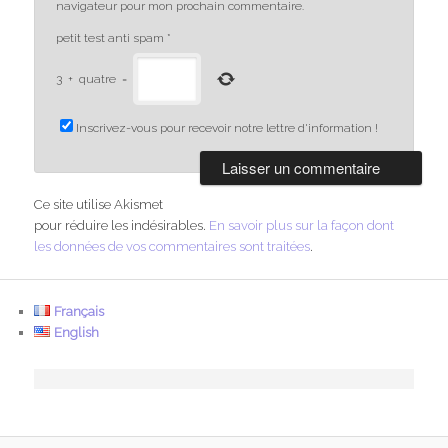
navigateur pour mon prochain commentaire.
petit test anti spam
*
3
+
quatre
=
Inscrivez-vous pour recevoir notre lettre d'information !
Ce site utilise Akismet
pour réduire les indésirables.
En savoir plus sur la façon dont
les données de vos commentaires sont traitées
.
Français
English