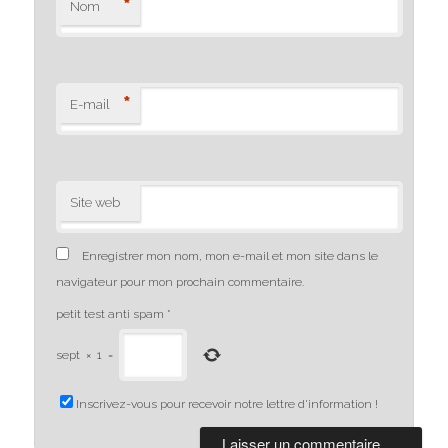
*
Nom
*
E-mail
Site web
Enregistrer mon nom, mon e-mail et mon site dans le
navigateur pour mon prochain commentaire.
petit test anti spam
*
sept
×
1
=
Inscrivez-vous pour recevoir notre lettre d'information !