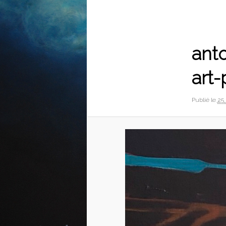
Navigation
des
images
ant
art-
Publié le
25