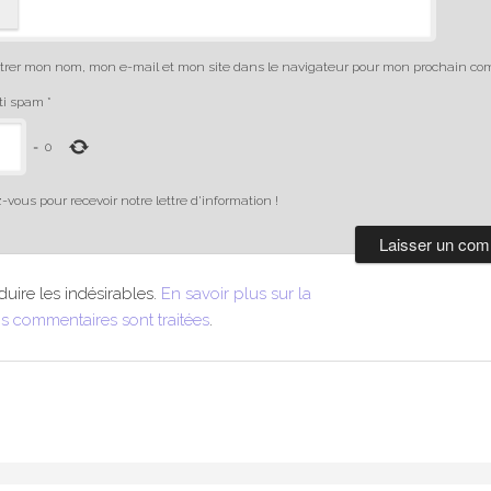
trer mon nom, mon e-mail et mon site dans le navigateur pour mon prochain co
nti spam
*
=
0
-vous pour recevoir notre lettre d'information !
duire les indésirables.
En savoir plus sur la
s commentaires sont traitées
.