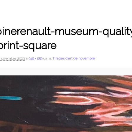
oinerenault-museum-qualit
print-square
 novembre 2023
à
949 × 959
dans
Tirages d’art de novembre