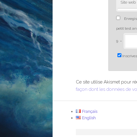
Site web
Enregis
petit test a
9
−
Inscrivez
Ce site utilise Akismet pour ré
façon dont les données de vo
Français
English