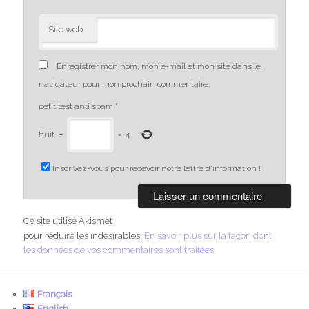
Site web
Enregistrer mon nom, mon e-mail et mon site dans le
navigateur pour mon prochain commentaire.
petit test anti spam
*
huit
−
=
4
Inscrivez-vous pour recevoir notre lettre d'information !
Ce site utilise Akismet
pour réduire les indésirables.
En savoir plus sur la façon dont
les données de vos commentaires sont traitées
.
Français
English