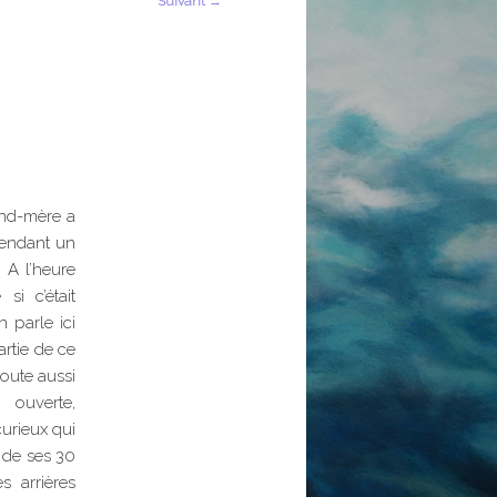
Suivant
→
and-mère a
pendant un
. A l’heure
si c’était
 parle ici
artie de ce
doute aussi
, ouverte,
curieux qui
 de ses 30
s arrières