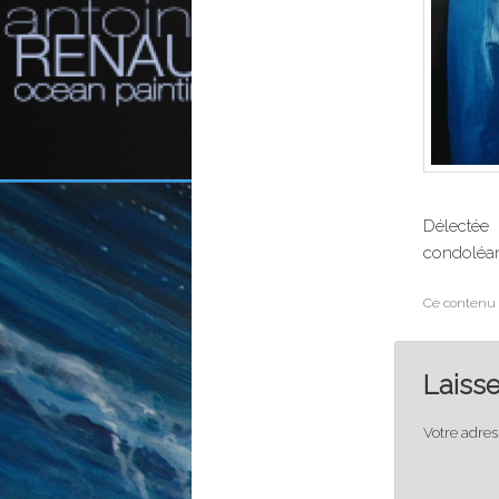
Délectée
condoléan
Ce contenu 
Laiss
Votre adres