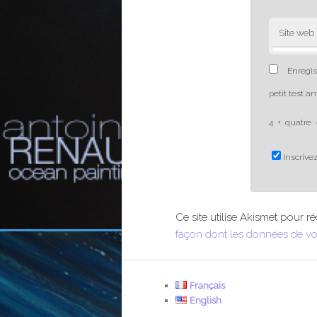
Site web
Enregis
petit test a
4
+
quatre
Inscrivez
Ce site utilise Akismet pour ré
façon dont les données de vo
Français
English