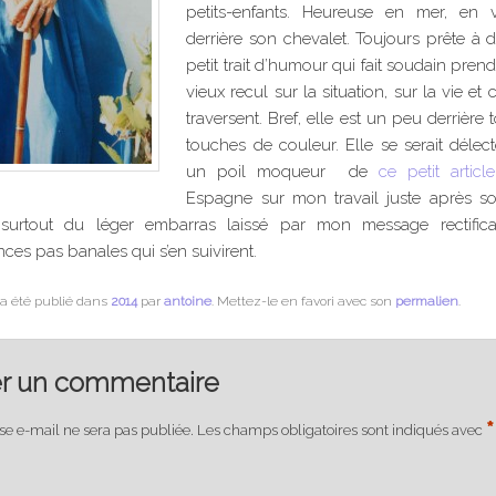
petits-enfants. Heureuse en mer, en 
derrière son chevalet. Toujours prête à d
petit trait d’humour qui fait soudain pre
vieux recul sur la situation, sur la vie et 
traversent. Bref, elle est un peu derrière
touches de couleur. Elle se serait délec
un poil moqueur de
ce petit article
Espagne sur mon travail juste après s
 surtout du léger embarras laissé par mon message rectificat
ces pas banales qui s’en suivirent.
a été publié dans
2014
par
antoine
. Mettez-le en favori avec son
permalien
.
er un commentaire
*
se e-mail ne sera pas publiée.
Les champs obligatoires sont indiqués avec