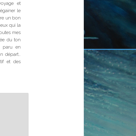
voyage et
égainer le
ndre un bon
ceux qui la
 toutes mes
tée du ton
paru en
on départ…
if et des