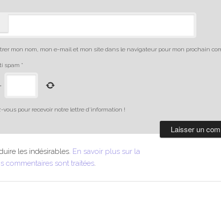
trer mon nom, mon e-mail et mon site dans le navigateur pour mon prochain co
nti spam
*
=
-vous pour recevoir notre lettre d'information !
duire les indésirables.
En savoir plus sur la
s commentaires sont traitées
.