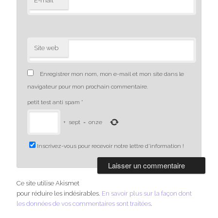
*
E-mail
Site web
Enregistrer mon nom, mon e-mail et mon site dans le
navigateur pour mon prochain commentaire.
petit test anti spam
*
+
sept
=
onze
Inscrivez-vous pour recevoir notre lettre d'information !
Ce site utilise Akismet
pour réduire les indésirables.
En savoir plus sur la façon dont
les données de vos commentaires sont traitées
.