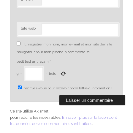
Site web
Enregistrer mon nom, mon e-mail et mon site dans le
navigateur pour mon prochain commentaire.
petit test anti spam
*
9
−
=
trois
Inscrivez-vous pour recevoir notre lettre d'information !
Ce site utilise Akismet
pour réduire les indésirables.
En savoir plus sur la façon dont
les données de vos commentaires sont traitées
.