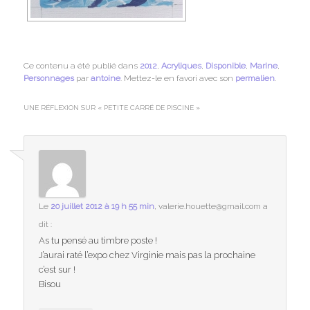
Ce contenu a été publié dans
2012
,
Acryliques
,
Disponible
,
Marine
,
Personnages
par
antoine
. Mettez-le en favori avec son
permalien
.
UNE RÉFLEXION SUR «
PETITE CARRÉ DE PISCINE
»
Le
20 juillet 2012 à 19 h 55 min
,
valerie.houette@gmail.com
a
dit :
As tu pensé au timbre poste !
J’aurai raté l’expo chez Virginie mais pas la prochaine
c’est sur !
Bisou