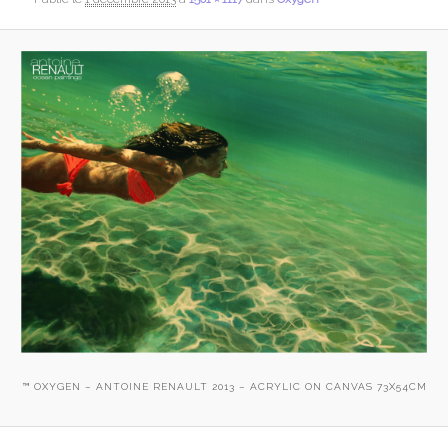
™ OXYGEN – ANTOINE RENAULT 2013 – ACRYLIC ON CANVAS 73X54CM