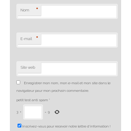
*
Nom
*
E-mail
Site web
Enregistrer mon nom, mon e-mail et mon site dans le
navigateur pour mon prochain commentaire.
petit test anti spam
*
3
+
=
9
Inscrivez-vous pour recevoir notre lettre d'information !