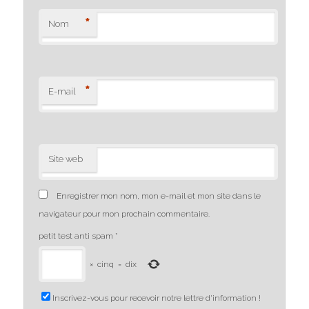
*
Nom
*
E-mail
Site web
Enregistrer mon nom, mon e-mail et mon site dans le
navigateur pour mon prochain commentaire.
petit test anti spam
*
×
cinq
=
dix
Inscrivez-vous pour recevoir notre lettre d'information !