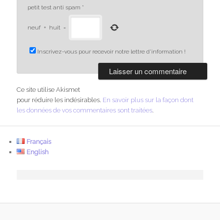
petit test anti spam
*
neuf
+
huit
=
Inscrivez-vous pour recevoir notre lettre d'information !
Ce site utilise Akismet
pour réduire les indésirables.
En savoir plus sur la façon dont
les données de vos commentaires sont traitées
.
Français
English