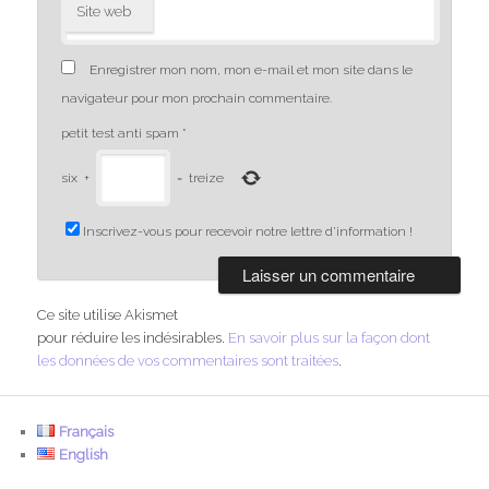
Site web
Enregistrer mon nom, mon e-mail et mon site dans le
navigateur pour mon prochain commentaire.
petit test anti spam
*
six
+
=
treize
Inscrivez-vous pour recevoir notre lettre d'information !
Ce site utilise Akismet
pour réduire les indésirables.
En savoir plus sur la façon dont
les données de vos commentaires sont traitées
.
Français
English