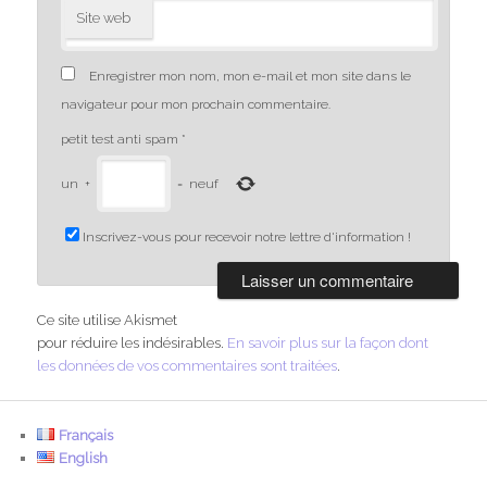
Site web
Enregistrer mon nom, mon e-mail et mon site dans le
navigateur pour mon prochain commentaire.
petit test anti spam
*
un
+
=
neuf
Inscrivez-vous pour recevoir notre lettre d'information !
Ce site utilise Akismet
pour réduire les indésirables.
En savoir plus sur la façon dont
les données de vos commentaires sont traitées
.
Français
English