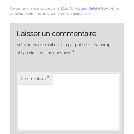
Ce contenu a été publié dans
2014
,
Acryliques
,
Galerie Duvivier
par
antoine
. Mettez-le en favori avec son
permalien
.
Laisser un commentaire
Votre adresse e-mail ne sera pas publiée.
Les champs
*
obligatoires sont indiqués avec
*
Commentaire