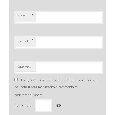
*
Nom
*
E-mail
Site web
Enregistrer mon nom, mon e-mail et mon site dans le
navigateur pour mon prochain commentaire.
petit test anti spam
*
huit
+
huit
=