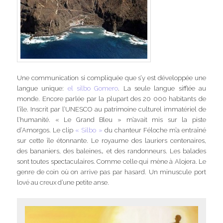
Une communication si compliquée que s’y est développée une
langue unique:
el silbo Gomero
. La seule langue sifflée au
monde. Encore parlée par la plupart des 20 000 habitants de
l’île. Inscrit par l’UNESCO au patrimoine culturel immatériel de
l’humanité. « Le Grand Bleu » m’avait mis sur la piste
d’Amorgos. Le clip
« Silbo »
du chanteur Féloche m’a entraîné
sur cette île étonnante. Le royaume des lauriers centenaires,
des bananiers, des baleines… et des randonneurs. Les balades
sont toutes spectaculaires. Comme celle qui mène à Alojera. Le
genre de coin où on arrive pas par hasard. Un minuscule port
lové au creux d’une petite anse.