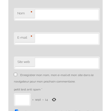
*
Nom
*
E-mail
Site web
Enregistrer mon nom, mon e-mail et mon site dans le
navigateur pour mon prochain commentaire.
petit test anti spam
*
×
sept
=
14