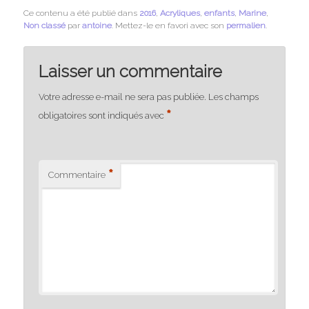
Ce contenu a été publié dans
2016
,
Acryliques
,
enfants
,
Marine
,
Non classé
par
antoine
. Mettez-le en favori avec son
permalien
.
Laisser un commentaire
Votre adresse e-mail ne sera pas publiée.
Les champs
*
obligatoires sont indiqués avec
*
Commentaire