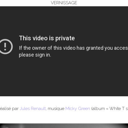
VERNISSAGE
réalisé par
Jules Renault
, musique
Micky Green
(album « White T sh