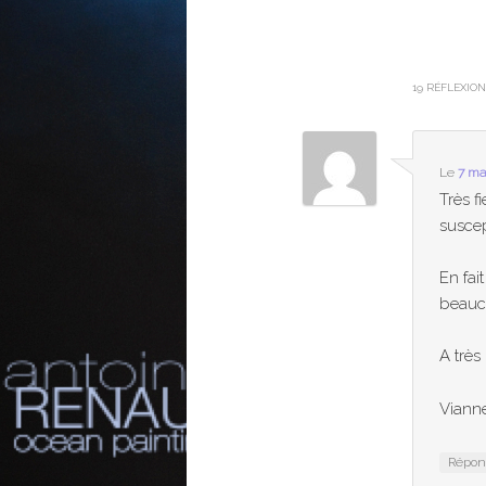
19 RÉFLEXIO
Le
7 ma
Très f
suscep
En fai
beauc
A très
Viann
Répo