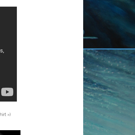
irt »)