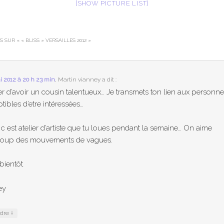
[SHOW PICTURE LIST]
NS SUR «
« BLISS » VERSAILLES 2012
»
i 2012 à 20 h 23 min
,
Martin vianney
a dit :
ier d’avoir un cousin talentueux… Je transmets ton lien aux personn
tibles d’etre intéressées…
t c est atelier d’artiste que tu loues pendant la semaine… On aime
oup des mouvements de vagues.
 bientôt
ey
↓
ndre