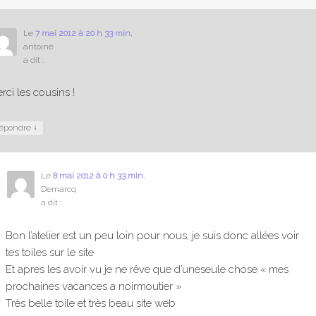
Le
7 mai 2012 à 20 h 33 min
,
antoine
a dit :
rci les cousins !
↓
épondre
Le
8 mai 2012 à 0 h 33 min
,
Demarcq
a dit :
Bon l’atelier est un peu loin pour nous, je suis donc allées voir
tes toiles sur le site
Et apres les avoir vu je ne rêve que d’uneseule chose « mes
prochaines vacances a noirmoutier »
Très belle toile et très beau site web