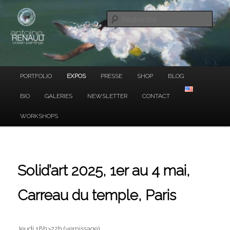
Ocean Paintings
Aller
au
Rech
contenu
principal
ANTOINE RENAULT
Menu
PORTFOLIO
EXPOS
PRESSE
SHOP
BLOG
principal
BIO
GALERIES
NEWSLETTER
CONTACT
WORKSHOPS
Solid’art 2025, 1er au 4 mai,
Carreau du temple, Paris
Jeudi 18h>22h (vernissage),