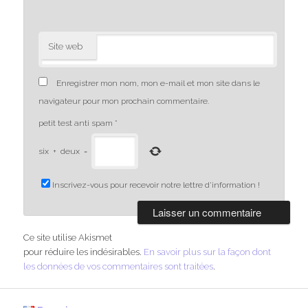
Site web
Enregistrer mon nom, mon e-mail et mon site dans le
navigateur pour mon prochain commentaire.
petit test anti spam
*
six
+
deux
=
Inscrivez-vous pour recevoir notre lettre d'information !
Ce site utilise Akismet
pour réduire les indésirables.
En savoir plus sur la façon dont
les données de vos commentaires sont traitées
.