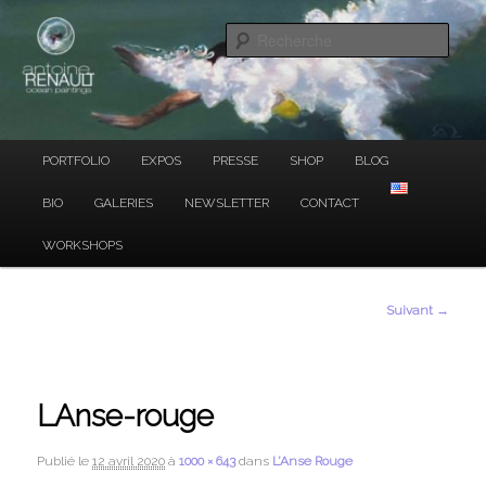
Ocean Paintings
Aller
au
Rech
contenu
principal
ANTOINE RENAULT
Menu
PORTFOLIO
EXPOS
PRESSE
SHOP
BLOG
principal
BIO
GALERIES
NEWSLETTER
CONTACT
WORKSHOPS
Navigation
Suivant →
des
images
LAnse-rouge
Publié le
12 avril 2020
à
1000 × 643
dans
L’Anse Rouge